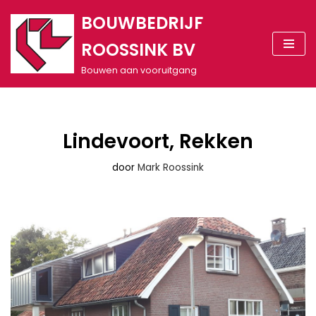
BOUWBEDRIJF
Meteen
ROOSSINK BV
naar
de
Bouwen aan vooruitgang
inhoud
Lindevoort, Rekken
door
Mark Roossink